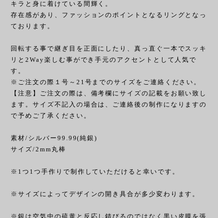
キラと身に着けている間輝く。
存在感があり、ファッションのポイントとなるリングとなっ
ております。
回転する事で継ぎ目を正面にしたり、真っ直ぐ一本でスッキ
リと2Way楽しむ事ができ手元のアクセントとして人気で
す。
※ご注文の際１号～21号までのサイズをご連絡ください。
【注意】ご注文の際は、備考欄にサイズの記載をお願い致し
ます。サイズ不記入の場合は、ご連絡後の制作になりますの
で予めご了承ください。
素材/シルバー99.99(純銀)
サイズ/2mm丸棒
※1つ1つ手作りで制作していただけると幸いです。
※サイズによってデザインの開き具合が多少変わります。
※銀は空気中の硫黄と反応し錆びるのではなく黒い皮膜を張