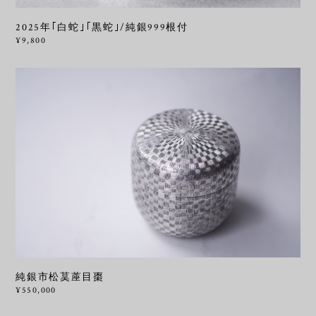
2025年｢白蛇｣｢黒蛇｣/純銀999根付
¥9,800
純銀市松茣蓙目棗
¥550,000