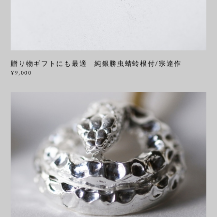
贈り物ギフトにも最適 純銀勝虫蜻蛉根付/宗達作
¥9,000