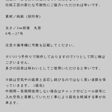
伝統工芸の新たな可能性にご協力いただければ幸いです。
素材／純銀（刻印有)
太さ／3㎜前後 丸形
0号～27号
注意※備考欄に号数を記載してください。
※1つ1つ手作りで制作しておりますので1つとして同じ物は
ございません。
多少の誤差は味わいとしてご使用いただけると幸いです。
※銀は空気中の硫黄と反応し錆びるのではなく黒い皮膜を張
っていきます。（硫化)
中期間～長期間使用しない場合はチャック付ビニール袋等に
入れ空気と遮断していただく事により硫化を軽減する事が出
来ます。