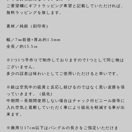
ご要望欄にギフトラッピング希望と記載していただければ、
無料ラッピングを致します。
素材／純銀（刻印有)
幅／7㎜前後×厚み約1.5mm
全長／約15.5㎝
※1つ1つ手作りで制作しておりますので1つとして同じ物は
ございません。
多少の誤差は味わいとしてご使用いただけると幸いです。
※銀は空気中の硫黄と反応し錆びるのではなく黒い皮膜を張
っていきます。（硫化)
中期間～長期間使用しない場合はチャック付ビニール袋等に
入れ空気と遮断していただく事により硫化を軽減する事が出
来ます。
※腕周り17cm以下はバングルの長さをご指定いただけま