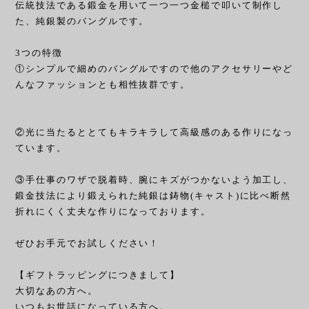
伝統技法である鍛金を用いて一つ一つ金槌で叩いて制作し
た、純銀製のバングルです。
3つの特徴
①シンプルで細めのバングルですので他のアクセサリーやど
んなファッションとも相性抜群です。
②光に当たるととてもキラキラして高級感のある作りになっ
ています。
③手仕事のワザで脱着時、腕にキズがつかないよう加工し、
鍛金技法により鍛えられた純銀は鋳物(キャスト)に比べ断然
折れにくく丈夫な作りになっております。
ぜひお手元でお試しください！
【ギフトラッピングにつきまして】
大切なあの方へ。
いつもお世話になっている方へ。