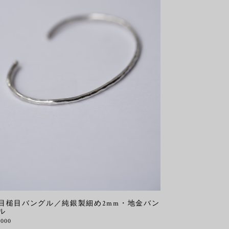
目槌目バングル／純銀製細め2mm・地金バン
ル
,000