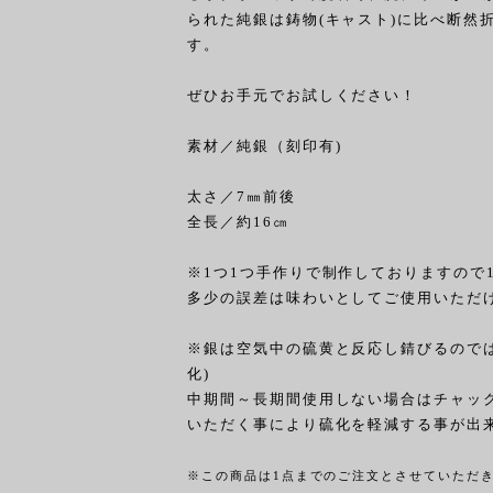
られた純銀は鋳物(キャスト)に比べ断然
す。
ぜひお手元でお試しください！
素材／純銀（刻印有)
太さ／7㎜前後
全長／約16㎝
※1つ1つ手作りで制作しておりますので
多少の誤差は味わいとしてご使用いただ
※銀は空気中の硫黄と反応し錆びるので
化)
中期間～長期間使用しない場合はチャッ
いただく事により硫化を軽減する事が出
※この商品は1点までのご注文とさせていただ