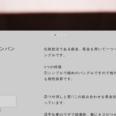
ンバン
伝統技法である鍛金、彫金を用いて一つ
ングルです。
3つの特徴
①シンプルで細めのバングルですので他
も相性抜群です。
②つや消しと黒!!この組み合わせを黄金
っています。
け
③手仕事のワザで脱着時、腕にキズがつ