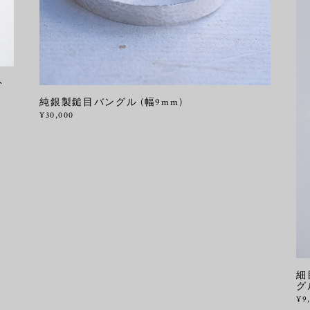
ト
純銀製鎚目バングル (幅9mm)
¥30,000
細
グ
¥9