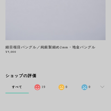
細目槌目バングル／純銀製細め2mm・地金バングル
¥9,000
ショップの評価
すべて
19
0
0