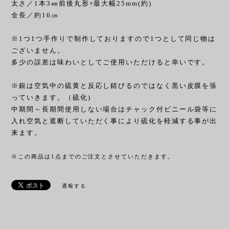
太さ／1本3㎜前後丸形×最大幅25mm(約)
全長／約16㎝
※1つ1つ手作りで制作しておりますので1つとして同じ物は
ございません。
多少の誤差は味わいとしてご使用いただけると幸いです。
※銀は空気中の硫黄と反応し錆びるのではなく黒い皮膜を張
っていきます。（硫化)
中期間～長期間使用しない場合はチャック付ビニール袋等に
入れ空気と遮断していただく事により硫化を軽減する事が出
来ます。
※この商品は1点までのご注文とさせていただきます。
通報する