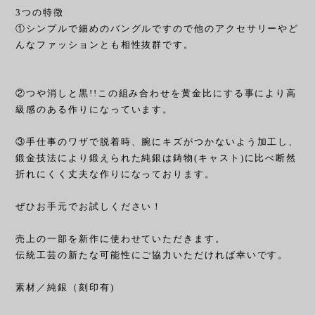
3つの特徴
①シンプルで細めのバングルですので他のアクセサリーやど
んなファッションとも相性抜群です。
②つや消しと黒!!この組み合わせを黄金比にする事により高
級感のある作りになっています。
③手仕事のワザで脱着時、腕にキズがつかないよう加工し、
鍛金技法により鍛えられた純銀は鋳物(キャスト)に比べ断然
折れにくく丈夫な作りになっております。
ぜひお手元でお試しください！
売上の一部を新作に使わせていただきます。
伝統工芸の新たな可能性にご協力いただければ幸いです。
素材／純銀（刻印有)