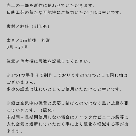
売上の一部を新作に使わせていただきます。
伝統工芸の新たな可能性にご協力いただければ幸いです。
素材／純銀（刻印有)
太さ／3㎜前後 丸形
0号～27号
注意※備考欄に号数を記載してください。
※1つ1つ手作りで制作しておりますので1つとして同じ物は
ございません。
多少の誤差は味わいとしてご使用いただけると幸いです。
※銀は空気中の硫黄と反応し錆びるのではなく黒い皮膜を張
っていきます。（硫化)
中期間～長期間使用しない場合はチャック付ビニール袋等に
入れ空気と遮断していただく事により硫化を軽減する事が出
来ます。